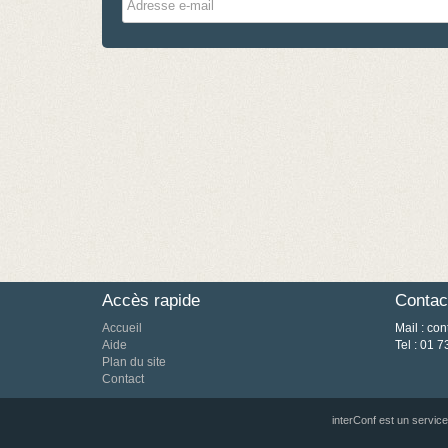
e-
mail
Accès rapide
Contac
Accueil
Mail : con
Aide
Tel : 01 7
Plan du site
Contact
interConf est un servic