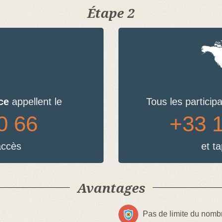
Étape 2
ce
appellent le
Tous les particip
0 66
+33 1
accès
et t
Avantages
Pas de limite du nombr