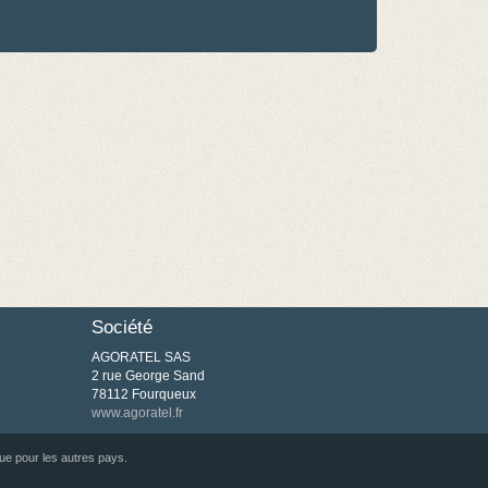
Société
AGORATEL SAS
2 rue George Sand
78112 Fourqueux
www.agoratel.fr
ue pour les autres pays.