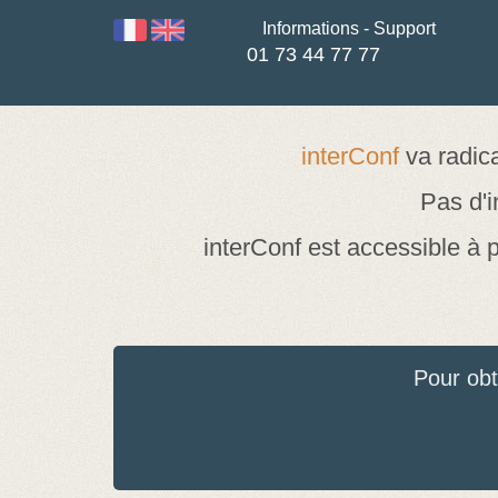
Informations - Support
01 73 44 77 77
interConf
va radica
Pas d'i
interConf est accessible à p
Pour obt