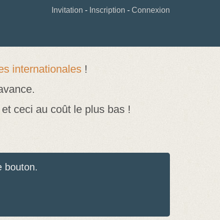
Invitation
-
Inscription
-
Connexion
s internationales
!
 avance.
et ceci au coût le plus bas !
e bouton.