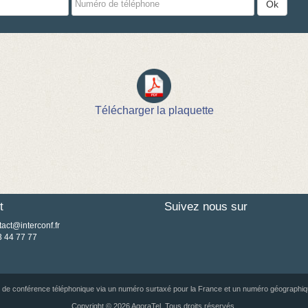
Ok
de
téléphone
Télécharger la plaquette
t
Suivez nous sur
tact@interconf.fr
3 44 77 77
e de conférence téléphonique via un numéro surtaxé pour la France et un numéro géographiq
Copyright © 2026 AgoraTel. Tous droits réservés.